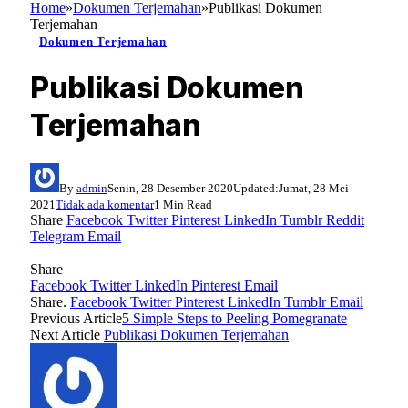
Home
»
Dokumen Terjemahan
»
Publikasi Dokumen
Terjemahan
Dokumen Terjemahan
Publikasi Dokumen
Terjemahan
By
admin
Senin, 28 Desember 2020
Updated:
Jumat, 28 Mei
2021
Tidak ada komentar
1 Min Read
Share
Facebook
Twitter
Pinterest
LinkedIn
Tumblr
Reddit
Telegram
Email
Share
Facebook
Twitter
LinkedIn
Pinterest
Email
Share.
Facebook
Twitter
Pinterest
LinkedIn
Tumblr
Email
Previous Article
5 Simple Steps to Peeling Pomegranate
Next Article
Publikasi Dokumen Terjemahan