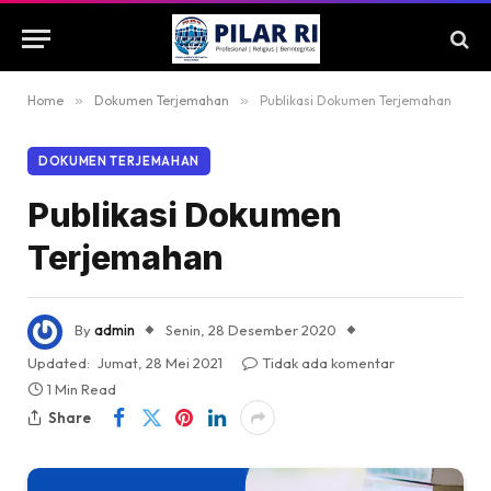
Home
»
Dokumen Terjemahan
»
Publikasi Dokumen Terjemahan
DOKUMEN TERJEMAHAN
Publikasi Dokumen
Terjemahan
By
admin
Senin, 28 Desember 2020
Updated:
Jumat, 28 Mei 2021
Tidak ada komentar
1 Min Read
Share