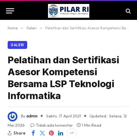
Home
»
Galeri
»
Pelatihan dan Sertifikasi Asesor Kompetensi Bersama LSP Teknologi Informatika
GALERI
Pelatihan dan Sertifikasi
Asesor Kompetensi
Bersama LSP Teknologi
Informatika
By
admin
Sabtu, 17 April 2021
Updated:
Selasa, 12
Mei 2026
Tidak ada komentar
1 Min Read
Share