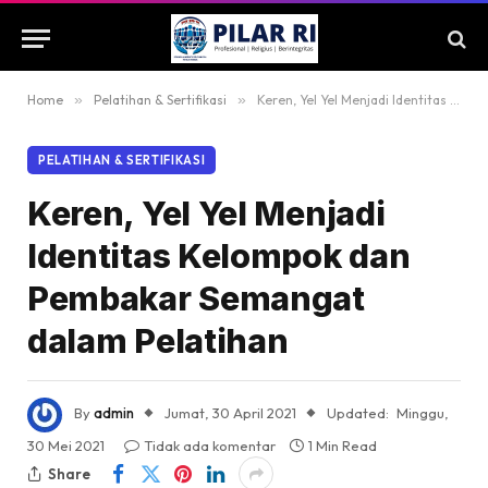
Home
»
Pelatihan & Sertifikasi
»
Keren, Yel Yel Menjadi Identitas Kelompok dan Pembakar Semangat dalam Pelatihan
PELATIHAN & SERTIFIKASI
Keren, Yel Yel Menjadi
Identitas Kelompok dan
Pembakar Semangat
dalam Pelatihan
By
admin
Jumat, 30 April 2021
Updated:
Minggu,
30 Mei 2021
Tidak ada komentar
1 Min Read
Share