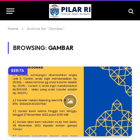
Home
»
Archive for "Gambar"
BROWSING:
GAMBAR
BERITA