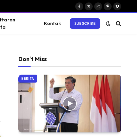
Facebook
X
Instagram
Pinterest
Vimeo
(Twitter)
ftaran
Kontak
SUBSCRIBE
ta
Don't Miss
BERITA