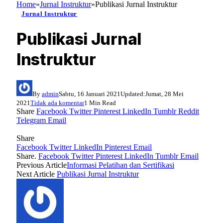
Home
»
Jurnal Instruktur
»
Publikasi Jurnal Instruktur
Jurnal Instruktur
Publikasi Jurnal
Instruktur
By
admin
Sabtu, 16 Januari 2021
Updated:
Jumat, 28 Mei
2021
Tidak ada komentar
1 Min Read
Share
Facebook
Twitter
Pinterest
LinkedIn
Tumblr
Reddit
Telegram
Email
Share
Facebook
Twitter
LinkedIn
Pinterest
Email
Share.
Facebook
Twitter
Pinterest
LinkedIn
Tumblr
Email
Previous Article
Informasi Pelatihan dan Sertifikasi
Next Article
Publikasi Jurnal Instruktur