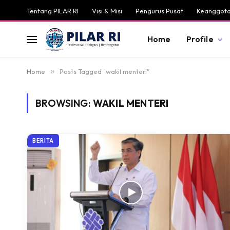
Tentang PILAR RI
Visi & Misi
Pengurus Pusat
Keanggota
Home
Profile
Home
»
Posts Tagged "wakil menteri"
BROWSING:
WAKIL MENTERI
BERITA