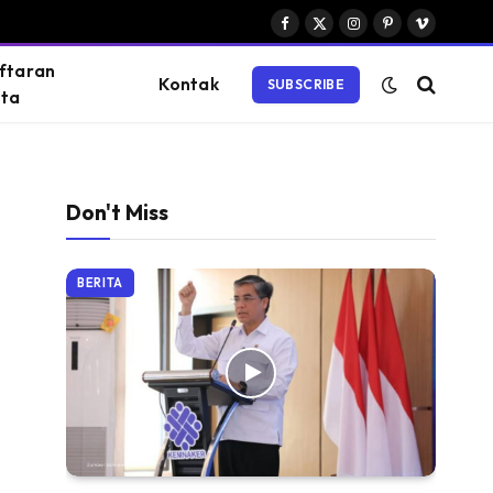
Facebook
X
Instagram
Pinterest
Vimeo
(Twitter)
ftaran
Kontak
SUBSCRIBE
ta
Don't Miss
BERITA